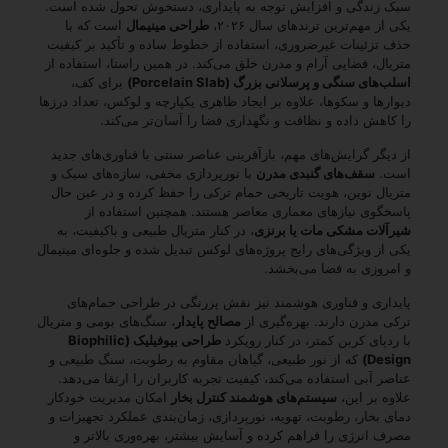
سبک زندگی و افزایش توجه به پایداری، دستخوش تحول شده است.
یکی از مهم‌ترین ترندهای سال ۲۰۲۶،
طراحی مینیمال
است که با
حذف تزئینات غیرضروری، استفاده از خطوط ساده و تأکید بر کیفیت
متریال، فضایی آرام و مدرن خلق می‌کند. در همین راستا، استفاده از
اسلب‌های سنگی و پرسلانی بزرگ (Porcelain Slab)
برای کف،
دیوارها و سکوها، علاوه بر ایجاد ظاهری یکپارچه و لوکس، تعداد درزها
را کاهش داده و نظافت و نگهداری فضا را آسان‌تر می‌کند.
از دیگر گرایش‌های مهم، بازآفرینی عناصر سنتی با فناوری‌های جدید
است.
سقف‌های گنبدی مدرن
با نورپردازی مخفی، سازه‌های سبک و
متریال نوین، هویت تاریخی حمام ترکی را حفظ کرده و در عین حال
پاسخگوی نیازهای معماری معاصر هستند. همچنین استفاده از
شیرآلات مشکی مات یا برنزی
، در کنار متریال طبیعی و باکیفیت، به
یکی از ویژگی‌های رایج پروژه‌های لوکس تبدیل شده و جلوه‌ای مینیمال
و امروزی به فضا می‌بخشد.
پایداری و فناوری هوشمند نیز نقش پررنگی در طراحی حمام‌های
ترکی مدرن دارند. بهره‌گیری از
مصالح پایدار
، سنگ‌های بومی و متریال
با ردپای کربن کمتر، در کنار رویکرد
طراحی بیوفیلیک (Biophilic
Design)
که از نور طبیعی، گیاهان مقاوم به رطوبت، سنگ طبیعی و
عناصر آبی استفاده می‌کند، کیفیت تجربه کاربران را ارتقا می‌دهد.
علاوه بر این،
سیستم‌های هوشمند کنترل بخار
امکان مدیریت خودکار
دمای بخار، رطوبت، تهویه، نورپردازی، زمان‌بندی عملکرد تجهیزات و
مصرف انرژی را فراهم کرده و آسایش بیشتر، بهره‌وری بالاتر و