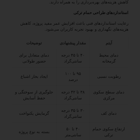
کاهش هزینه‌های بهره‌برداری را به همراه دارند.
استانداردهای طراحی حمام ترکی
رعایت استانداردهای فنی باعث افزایش عمر مفید پروژه، کاهش
هزینه‌های نگهداری و بهبود تجربه کاربران می‌شود.
آیتم
مقدار پیشنهادی
توضیحات
دمای محیط
۴۰ تا ۴۵ درجه
دمای متعادل برای
گرمخانه
سانتی‌گراد
حضور طولانی
۹۵ تا ۱۰۰
رطوبت نسبی
ایجاد بخار اشباع
درصد
دمای سطح سکوی
۳۸ تا ۴۲ درجه
جلوگیری از سوختگی و
مرکزی
سانتی‌گراد
حفظ آسایش
۳۰ تا ۳۵ درجه
دمای کف
گرمایش یکنواخت
سانتی‌گراد
ارتفاع سکوی حمام
۴۰ تا ۵۰
بسته به نوع پروژه
ترکی
سانتی‌متر