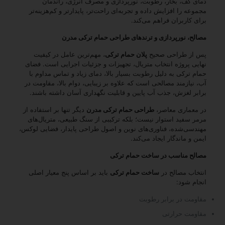
دمای کف، بخار، رطوبت، نورپردازی و مصرف انرژی، راندمان
مجموعه را افزایش داده و تجربه‌ای راحت‌تر، پایدارتر و کم‌هزینه‌تر
برای کاربران فراهم می‌کند.
مصالح، نورپردازی و ترندهای طراحی حمام ترکی مدرن
پس از طراحی صحیح
پلان حمام ترکی
، مهم‌ترین عامل در کیفیت
نهایی پروژه انتخاب متریال، تجهیزات و جزئیات اجرایی است. فضای
حمام ترکی به دلیل رطوبت بسیار بالا، دمای زیاد و تماس مداوم با
آب، نیازمند مصالحی است که علاوه بر زیبایی، دوام بالا، مقاومت در
برابر لغزش، جذب آب پایین و قابلیت نگهداری آسان داشته باشند.
در معماری معاصر،
طراحی حمام ترکی مدرن
دیگر تنها بر استفاده از
مرمر سفید استوار نیست؛ بلکه ترکیبی از سنگ طبیعی، متریال‌های
مهندسی‌شده، فناوری‌های نوین و اصول طراحی پایدار، فضایی لوکس،
ایمن و ماندگار ایجاد می‌کند.
مصالح مناسب در ساخت حمام ترکی
انتخاب مصالح در
ساخت حمام ترکی
باید بر اساس پنج معیار اصلی
انجام شود:
مقاومت در برابر رطوبت
مقاومت حرارتی