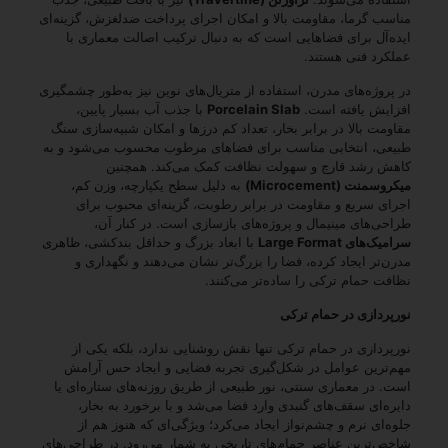
مناسب گرما، مقاومت بالا و امکان اجرای پرداخت ضدلغزش، گزینه‌ای
ایده‌آل برای فضاهایی است که به دنبال ترکیب اصالت معماری با
عملکرد فنی هستند.
در پروژه‌های مدرن، استفاده از متریال‌های نوین نیز به‌طور چشمگیری
افزایش یافته است.
Porcelain Slab
با جذب آب بسیار پایین،
مقاومت بالا در برابر بخار، تعداد کم درزها و امکان شبیه‌سازی سنگ
طبیعی، انتخابی مناسب برای فضاهای مرطوب محسوب می‌شود و به
کاهش رشد قارچ و سهولت نظافت کمک می‌کند. همچنین
میکروسمنت (Microcement)
به دلیل سطح یکپارچه، وزن کم،
اجرای سریع و مقاومت در برابر رطوبت، گزینه‌ای محبوب برای
طراحی‌های مینیمال و پروژه‌های بازسازی است. در کنار آن،
سرامیک‌های Large Format
با ابعاد بزرگ و حداقل بندکشی، ظاهری
مدرن‌تر ایجاد کرده، فضا را بزرگ‌تر نشان می‌دهند و نگهداری و
نظافت حمام ترکی را ساده‌تر می‌کنند.
نورپردازی در حمام ترکی
نورپردازی در حمام ترکی تنها نقش روشنایی ندارد، بلکه یکی از
مهم‌ترین عوامل در شکل‌گیری تجربه فضایی و ایجاد حس آرامش
است. در معماری سنتی، نور طبیعی از طریق روزنه‌های ستاره‌ای یا
دایره‌ای سقف‌های گنبدی وارد فضا می‌شد و با برخورد به بخار،
جلوه‌ای نرم و چشم‌نواز ایجاد می‌کرد؛ ویژگی‌ای که هنوز هم از
شاخص‌ترین عناصر حمام‌های تاریخی به شمار می‌رود. در طراحی‌های