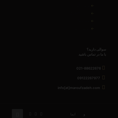
←
صفحه اصلی
←
دانلود کاتالوگ
←
پروژه ها
←
تماس با ما
سوالی دارید؟
با ما در تماس باشید
021-88622676
09122267977
info[at]maroufzadeh.com
طراحی سایت
و
سئو
ایما