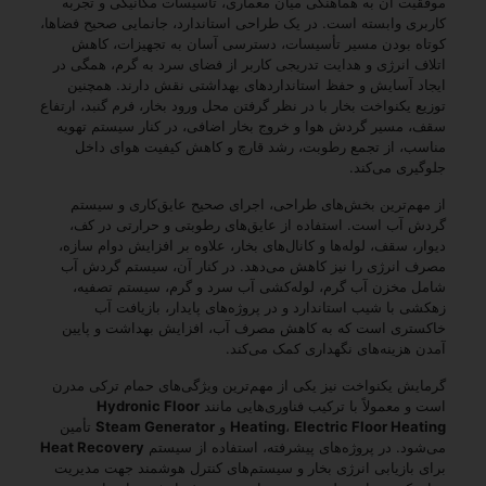
موفقیت آن به هماهنگی میان معماری، تأسیسات مکانیکی و تجربه
کاربری وابسته است. در یک طراحی استاندارد، جانمایی صحیح فضاها،
کوتاه بودن مسیر تأسیسات، دسترسی آسان به تجهیزات، کاهش
اتلاف انرژی و هدایت تدریجی کاربر از فضای سرد به گرم، همگی در
ایجاد آسایش و حفظ استانداردهای بهداشتی نقش دارند. همچنین
توزیع یکنواخت بخار با در نظر گرفتن محل ورود بخار، فرم گنبد، ارتفاع
سقف، مسیر گردش هوا و خروج بخار اضافی، در کنار سیستم تهویه
مناسب، از تجمع رطوبت، رشد قارچ و کاهش کیفیت هوای داخل
جلوگیری می‌کند.
از مهم‌ترین بخش‌های طراحی، اجرای صحیح عایق‌کاری و سیستم
گردش آب است. استفاده از عایق‌های رطوبتی و حرارتی در کف،
دیوار، سقف، لوله‌ها و کانال‌های بخار، علاوه بر افزایش دوام سازه،
مصرف انرژی را نیز کاهش می‌دهد. در کنار آن، سیستم گردش آب
شامل مخزن آب گرم، لوله‌کشی آب سرد و گرم، سیستم تصفیه،
زهکشی با شیب استاندارد و در پروژه‌های پایدار، بازیافت آب
خاکستری است که به کاهش مصرف آب، افزایش بهداشت و پایین
آمدن هزینه‌های نگهداری کمک می‌کند.
گرمایش یکنواخت نیز یکی از مهم‌ترین ویژگی‌های حمام ترکی مدرن
است و معمولاً با ترکیب فناوری‌هایی مانند
Hydronic Floor
Electric Floor Heating
،
Heating
و
Steam Generator
تأمین
می‌شود. در پروژه‌های پیشرفته، استفاده از سیستم
Heat Recovery
برای بازیابی انرژی بخار و سیستم‌های کنترل هوشمند جهت مدیریت