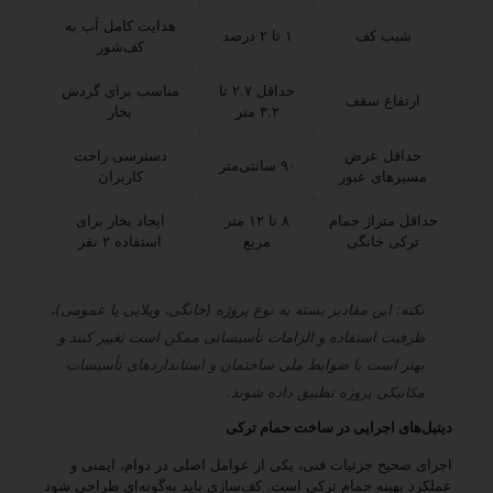
هدایت کامل آب به
شیب کف
۱ تا ۲ درصد
کف‌شور
حداقل ۲.۷ تا
مناسب برای گردش
ارتفاع سقف
۳.۲ متر
بخار
حداقل عرض
دسترسی راحت
۹۰ سانتی‌متر
مسیرهای عبور
کاربران
حداقل متراژ حمام
۸ تا ۱۲ متر
ایجاد بخار برای
ترکی خانگی
مربع
استفاده ۲ نفر
نکته: این مقادیر بسته به نوع پروژه (خانگی، ویلایی یا عمومی)،
ظرفیت استفاده و الزامات تأسیساتی ممکن است تغییر کنند و
بهتر است با ضوابط ملی ساختمان و استانداردهای تأسیسات
مکانیکی پروژه تطبیق داده شوند.
دیتیل‌های اجرایی در ساخت حمام ترکی
اجرای صحیح جزئیات فنی، یکی از عوامل اصلی در دوام، ایمنی و
عملکرد بهینه حمام ترکی است. کف‌سازی باید به‌گونه‌ای طراحی شود