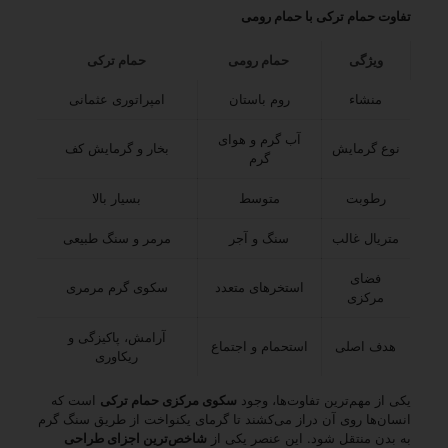
تفاوت حمام ترکی با حمام رومی
ویژگی
حمام رومی
حمام ترکی
منشاء
روم باستان
امپراتوری عثمانی
آب گرم و هوای
نوع گرمایش
بخار و گرمایش کف
گرم
رطوبت
متوسط
بسیار بالا
متریال غالب
سنگ و آجر
مرمر و سنگ طبیعی
فضای
استخرهای متعدد
سکوی گرم مرمری
مرکزی
آرامش، پاکیزگی و
هدف اصلی
استحمام و اجتماع
ریکاوری
یکی از مهم‌ترین تفاوت‌ها، وجود
سکوی مرکزی حمام ترکی
است که
انسان‌ها روی آن دراز می‌کشند تا گرمای یکنواخت از طریق سنگ گرم
به بدن منتقل شود. این عنصر یکی از
شاخص‌ترین اجزای طراحی