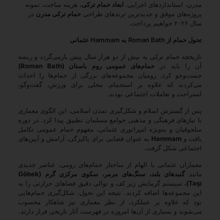
مدرن، استانداردهای اجرایی،
ابعاد حمام ترکی
، هزینه ساخت، نمونه
پروژه‌های موفق و جدیدترین ترندهای طراحی
حمام ترکی مدرن
در
سال ۲۰۲۶ خواهیم پرداخت.
تحول حمام از Roman Bath به Hammam عثمانی
تاریخچه حمام ترکی به بیش از دو هزار سال پیش بازمی‌گردد و ریشه
آن را باید در
حمام‌های عمومی روم باستان (Roman Bath)
جست‌وجو کرد. رومیان مجموعه‌های بزرگی از حمام‌ها را احداث
می‌کردند که علاوه بر استحمام، محلی برای ورزش، گفت‌وگو،
استراحت و تعاملات اجتماعی بودند.
پس از گسترش اسلام و شکل‌گیری تمدن اسلامی، این الگوی معماری
با نیازهای فرهنگی و مذهبی جوامع مسلمان تطبیق پیدا کرد. در دوره
سلجوقیان و به‌ویژه امپراتوری عثمانی، مفهوم حمام عمومی تکامل
یافت و
Hammam
به عنوان فضایی برای پاکیزگی، آرامش و آیین‌های
اجتماعی شکل گرفت.
معماران عثمانی با الهام از ساختار حمام‌های رومی، عناصر جدیدی
مانند
گنبدهای بلند، سنگ‌های مرمر، سکوی مرکزی گرم (Göbek
Taşı)
، سیستم گرمایش زیر کف و توالی دقیق فضاهای حرارتی را به
این مجموعه‌ها اضافه کردند. نتیجه این تحول، شکل‌گیری حمام‌هایی
بود که علاوه بر عملکرد، از نظر معماری نیز شاهکار محسوب
می‌شوند و بسیاری از آن‌ها امروزه در فهرست آثار تاریخی قرار دارند.