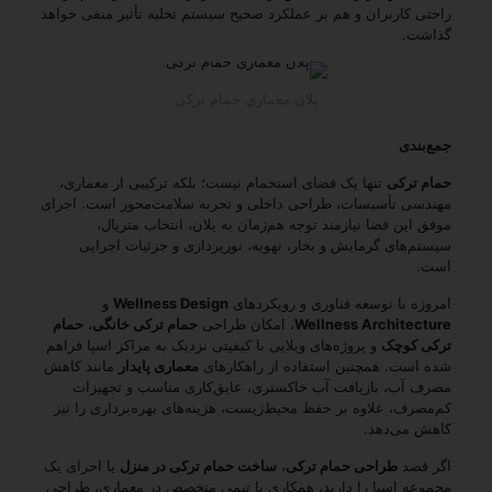
راحتی کاربران و هم بر عملکرد صحیح سیستم تخلیه تأثیر منفی خواهد
گذاشت.
پلان معماری حمام ترکی
جمع‌بندی
حمام ترکی
تنها یک فضای استحمام نیست؛ بلکه ترکیبی از معماری،
مهندسی تأسیسات، طراحی داخلی و تجربه سلامت‌محور است. اجرای
موفق این فضا نیازمند توجه هم‌زمان به پلان، انتخاب متریال،
سیستم‌های گرمایش و بخار، تهویه، نورپردازی و جزئیات اجرایی
است.
امروزه با توسعه فناوری و رویکردهای
Wellness Design
و
Wellness Architecture
، امکان طراحی
حمام ترکی خانگی
،
حمام
ترکی کوچک
و پروژه‌های ویلایی با کیفیتی نزدیک به مراکز اسپا فراهم
شده است. همچنین استفاده از راهکارهای
معماری پایدار
مانند کاهش
مصرف آب، بازیافت آب خاکستری، عایق‌کاری مناسب و تجهیزات
کم‌مصرف، علاوه بر حفظ محیط‌زیست، هزینه‌های بهره‌برداری را نیز
کاهش می‌دهد.
اگر قصد
طراحی حمام ترکی
،
ساخت حمام ترکی در منزل
یا اجرای یک
مجموعه اسپا را دارید، همکاری با تیمی متخصص در معماری، طراحی