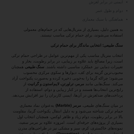
ایمنی در برابر لغزش
دوام و طول عمر
هماهنگی با سبک معماری
به همین دلیل، بسیاری از متریال‌هایی که در حمام‌های معمولی
استفاده می‌شوند، برای حمام ترکی مناسب نیستند.
سنگ طبیعی؛ انتخابی ماندگار برای حمام ترکی
انتخاب متریال مناسب یکی از مهم‌ترین عوامل در طراحی حمام ترکی
است، زیرا مصالح باید علاوه بر زیبایی، در برابر رطوبت، بخار و
تغییرات دمایی نیز عملکرد مناسبی داشته باشند.
سنگ طبیعی
همچنان
محبوب‌ترین گزینه برای کف، دیوارها و سکوی مرکزی محسوب
می‌شود؛ چراکه گرما را به‌خوبی ذخیره کرده و به‌صورت یکنواخت آزاد
می‌کند. سنگ‌هایی مانند
مرمر، تراورتن، لایم‌استون و گرانیت
از
رایج‌ترین انتخاب‌ها هستند و در کنار زیبایی و دوام، استفاده از
پرداخت‌های ضدلغزش در آن‌ها، ایمنی کاربران را نیز افزایش می‌دهد.
در میان سنگ‌های طبیعی،
مرمر (Marble)
به‌عنوان نماد معماری
حمام ترکی شناخته می‌شود و به دلیل انتقال یکنواخت گرما، مقاومت
بالا در برابر رطوبت، دوام زیاد و ظاهر لوکس، همچنان انتخاب اول
بسیاری از پروژه‌های حرفه‌ای است. امروزه علاوه بر مرمر سفید،
نمونه‌های خاکستری، کرم، سبز و مشکی نیز در طراحی‌های مدرن
استفاده می‌شوند.
تراورتن (Travertine)
نیز با بافت طبیعی، جذب