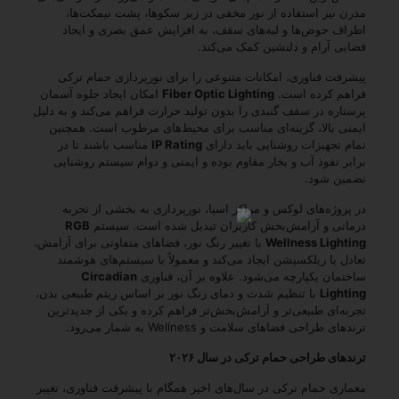
مدرن نیز استفاده از نور مخفی در زیر سکوها، پشت نیمکت‌ها،
اطراف حوض‌ها و لبه‌های سقف، به افزایش عمق بصری و ایجاد
فضایی آرام و دلنشین کمک می‌کند.
پیشرفت فناوری، امکانات متنوعی را برای نورپردازی حمام ترکی
فراهم کرده است.
Fiber Optic Lighting
امکان ایجاد جلوه آسمان
پرستاره در سقف گنبدی را بدون تولید حرارت فراهم می‌کند و به دلیل
ایمنی بالا، گزینه‌ای مناسب برای محیط‌های مرطوب است. همچنین
تمام تجهیزات روشنایی باید دارای
IP Rating
مناسب باشند تا در
برابر نفوذ آب و بخار مقاوم بوده و ایمنی و دوام سیستم روشنایی
تضمین شود.
در پروژه‌های لوکس و مراکز اسپا، نورپردازی به بخشی از تجربه
درمانی و آرامش‌بخش کاربران تبدیل شده است. سیستم
RGB
Wellness Lighting
با تغییر رنگ نور، فضاهای متفاوتی برای آرامش،
تعادل یا ریلکسیشن ایجاد می‌کند و معمولاً با سیستم‌های هوشمند
ساختمان یکپارچه می‌شود. علاوه بر آن، فناوری
Circadian
Lighting
با تنظیم شدت و دمای رنگ نور بر اساس ریتم طبیعی بدن،
تجربه‌ای طبیعی‌تر و آرامش‌بخش‌تر فراهم کرده و یکی از جدیدترین
ترندهای طراحی فضاهای سلامت و Wellness به شمار می‌رود.
ترندهای طراحی حمام ترکی در سال ۲۰۲۶
معماری حمام ترکی در سال‌های اخیر همگام با پیشرفت فناوری، تغییر