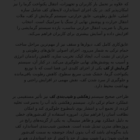
که علاوه بر تحمل بار کاربران و تجهیزات، انتقال یکنواخت گرما را نیز
امکان‌پذیر کند. در یک اجرای استاندارد، لایه‌های کف شامل سازه
اصلی، عایق رطوبتی، عایق حرارتی، سیستم گرمایش از کف، ملات
انتقال حرارت و پوشش نهایی از سنگ یا سرامیک است. انتخاب
متریال با ضریب انتقال حرارتی مناسب، بازده سیستم گرمایشی را
افزایش داده و آسایش بیشتری برای کاربران فراهم می‌کند.
عایق‌کاری کامل کف، دیوارها و سقف نیز از مهم‌ترین مراحل ساخت
حمام ترکی به شمار می‌رود. اجرای اصولی عایق‌های رطوبتی و
حرارتی از نشت آب، ایجاد کپک، تخریب سازه، کاهش راندمان انرژی
و آسیب به پوشش‌های نهایی جلوگیری می‌کند. در کنار آن، سیستم
گرمایش از کف
یکی از اجزای کلیدی این فضا است که با توزیع
یکنواخت گرما، خشک شدن سریع سطوح، کاهش رطوبت باقی‌مانده
و جلوگیری از سرد شدن کف، نقش مهمی در افزایش راحتی و
بهداشت محیط دارد.
طراحی صحیح سیستم
زهکشی و شیب‌بندی کف
نیز تأثیر مستقیمی بر
عملکرد حمام ترکی دارد. سیستم زهکشی باید آب را به‌سرعت تخلیه
کرده، از تجمع آب و انتشار بوی نامطبوع جلوگیری کند و امکان
نظافت آسان را فراهم سازد. امروزه استفاده از کف‌شورهای خطی
به دلیل عملکرد بهتر و ظاهر مینیمال، به یکی از گزینه‌های رایج در
پروژه‌های مدرن تبدیل شده است. همچنین شیب‌بندی استاندارد کف
باید به‌گونه‌ای باشد که آب بدون ایجاد حوضچه به سمت کف‌شور
هدایت شود؛ زیرا شیب بیش از حد یا کمتر از حد استاندارد، هم بر