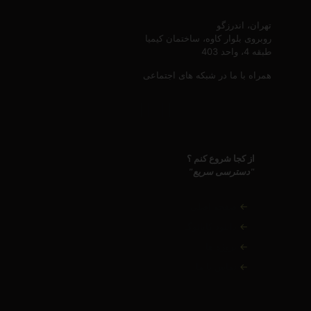
تهران، اندرزگو
روبروی بلوار کاوه، ساختمان کیمیا
طبقه 4، واحد 403
همراه با ما در شبکه های اجتماعی
از کجا شروع کنم ؟
"دسترسی سریع"
←
صفحه اصلی
←
دانلود کاتالوگ
←
پروژه ها
←
تماس با ما