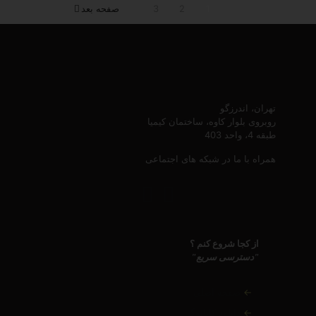
1
2
3
صفحه بعد
تهران، اندرزگو
روبروی بلوار کاوه، ساختمان کیمیا
طبقه 4، واحد 403
همراه با ما در شبکه های اجتماعی
از کجا شروع کنم ؟
"دسترسی سریع"
←
صفحه اصلی
←
دانلود کاتالوگ